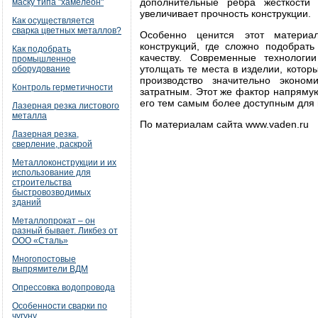
дополнительные ребра жесткости
маску типа "хамелеон"
увеличивает прочность конструкции.
Как осуществляется
сварка цветных металлов?
Особенно ценится этот материал
конструкций, где сложно подобрат
Как подобрать
качеству. Современные технологи
промышленное
утолщать те места в изделии, кото
оборудование
производство значительно эконо
Контроль герметичности
затратным. Этот же фактор напряму
его тем самым более доступным для 
Лазерная резка листового
металла
По материалам сайта www.vaden.ru
Лазерная резка,
сверление, раскрой
Металлоконструкции и их
использование для
строительства
быстровозводимых
зданий
Металлопрокат – он
разный бывает. Ликбез от
ООО «Сталь»
Многопостовые
выпрямители ВДМ
Опрессовка водопровода
Особенности сварки по
чугуну