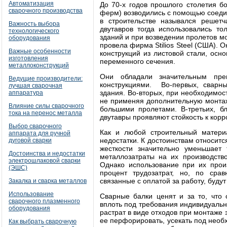
Автоматизация
До 70-х годов прошлого столетия б
сварочного производства
ферм) возводились с помощью соеди
в строительстве назывался реше
Важность выбора
двутавров тогда использовались то
технологического
зданий и при возведении пролетов м
оборудования
провела фирма Stilios Steel (США).
Важные особенности
конструкций из листовой стали, ос
изготовления
переменного сечения.
металлоконструкций
Они обладали значительным пре
Ведущие производители:
конструкциями. Во-первых, сварн
лучшая сварочная
здания. Во-вторых, при необходимос
аппаратура
не применяя дополнительную монтаж
Влияние силы сварочного
большими пролетами. В-третьих, б
тока на перенос металла
двутавры проявляют стойкость к корр
Выбор сварочного
Как и любой строительный матери
аппарата для ручной
недостатки. К достоинствам относитс
дуговой сварки
жесткости значительно уменьшает 
Достоинства и недостатки
металлозатраты на их производств
электрошлаковой сварки
Однако использование при их прои
(ЭШС)
процент трудозатрат, но, по сра
связанные с оплатой за работу, буду
Закалка и сварка металлов
Использование
Сварные балки ценят и за то, что 
сварочного плазменного
вплоть под требования индивидуально
оборудования
растрат в виде отходов при монтаже 
ее перфорировать, усекать под необ
Как выбрать сварочную