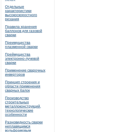
Отдельные
характеристики
высокоскоростного
резания
Правила хранения
баллонов для газовой
сварки
Преимущества
плазменной сварки
Преймущества
электронно-лучевой
сварки
Применение сварочных
инверторов
Принцип строения и
области применения
сварных балок
Производство
строительных
металлоконструкций,
технологические
особенности
Разновидность сварки
неплавящимся
вольфрамовым