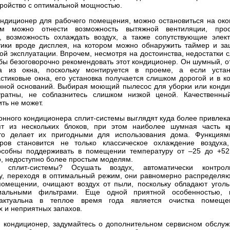
тройство с оптимальной мощностью.
ндиционер для рабочего помещения, можно остановиться на око
м можно отнести возможность вытяжной вентиляции, прос
, возможность охлаждать воздух, а также сопутствующие элек
тики вроде дисплея, на котором можно обнаружить таймер и за
ой эксплуатации. Впрочем, несмотря на достоинства, недостатки 
бы безоговорочно рекомендовать этот кондиционер. Он шумный, о
та из окна, поскольку монтируется в проеме, а если уста
стиковые окна, его установка получается слишком дорогой и в к
нной оснований. Выбирая моющий пылесос для уборки или конди
уратны, не соблазнитесь слишком низкой ценой. Качественны
ть не может.
онного кондиционера сплит-системы выглядят куда более привлека
ят из нескольких блоков, при этом наиболее шумная часть к
что делает их пригодными для использования дома. Функциям
еров становится не только классическое охлаждение воздуха
особны поддерживать в помещении температуру от –25 до +52
, недоступно более простым моделям.
 сплит-системы? Осушать воздух, автоматически контроли
у, переходя в оптимальный режим, они равномерно распределяю
помещении, очищают воздух от пыли, поскольку обладают угол
риальными фильтрами. Еще одной приятной особенностью, 
актуальна в теплое время года является очистка помеще
х и неприятных запахов.
 кондиционер, задумайтесь о дополнительном сервисном обслуж