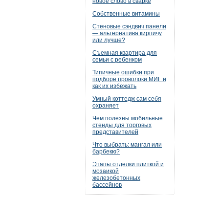
новое слово в сварке
Собственные витамины
Стеновые сэндвич панели
— альтернатива кирпичу
или лучше?
Съемная квартира для
семьи с ребенком
Типичные ошибки при
подборе проволоки МИГ и
как их избежать
Умный коттедж сам себя
охраняет
Чем полезны мобильные
стенды для торговых
представителей
Что выбрать: мангал или
барбекю?
Этапы отделки плиткой и
мозаикой
железобетонных
бассейнов