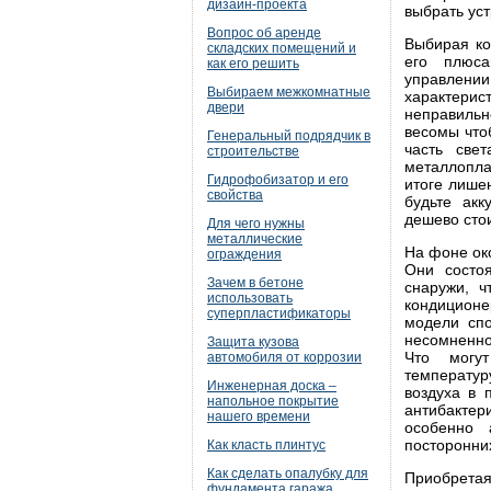
дизайн-проекта
выбрать ус
Вопрос об аренде
Выбирая ко
складских помещений и
его плюса
как его решить
управлении
Выбираем межкомнатные
характерис
двери
неправильн
весомы что
Генеральный подрядчик в
часть све
строительстве
металлопла
Гидрофобизатор и его
итоге лише
свойства
будьте акк
дешево стои
Для чего нужны
металлические
На фоне ок
ограждения
Они состо
Зачем в бетоне
снаружи, 
использовать
кондицион
суперпластификаторы
модели сп
несомненно
Защита кузова
Что могут
автомобиля от коррозии
температур
Инженерная доска –
воздуха в 
напольное покрытие
антибакте
нашего времени
особенно 
посторонни
Как класть плинтус
Как сделать опалубку для
Приобретая
фундамента гаража