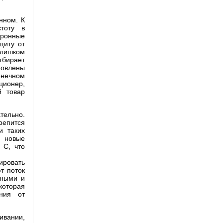
нном. К
тоту в
тронные
щиту от
слишком
тбирает
новлены
онечном
ционер,
й товар
тельно.
репится
и таких
, новые
 С, что
ровать
т поток
ьными и
которая
ния от
ивании,