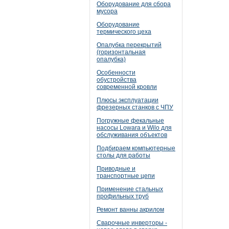
Оборудование для сбора
мусора
Оборудование
термического цеха
Опалубка перекрытий
(горизонтальная
опалубка)
Особенности
обустройства
современной кровли
Плюсы эксплуатации
фрезерных станков с ЧПУ
Погружные фекальные
насосы Lowara и Wilo для
обслуживания объектов
Подбираем компьютерные
столы для работы
Приводные и
транспортные цепи
Применение стальных
профильных труб
Ремонт ванны акрилом
Сварочные инверторы -