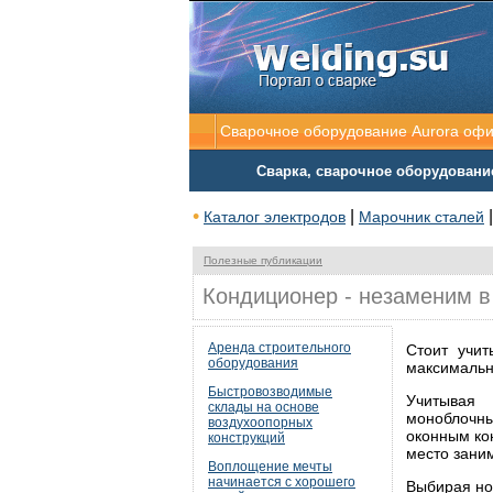
Сварочное оборудование Aurora оф
Сварка, сварочное оборудовани
•
|
Каталог электродов
Марочник сталей
Полезные публикации
Кондиционер - незаменим в
Аренда строительного
Стоит учит
оборудования
максимальн
Быстровозводимые
Учитывая 
склады на основе
моноблочн
воздухоопорных
оконным ко
конструкций
место зани
Воплощение мечты
начинается с хорошего
Выбирая но