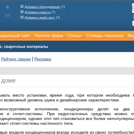
Добавить оборудование
[?]
Добавить новость
[?]
Добавить прайс-лист
[?]
ициальный сайт
Каталог фирм
Статьи
Словарь терминов
Ви
е, сварочные материалы
|
|
Рейтинг сварки
Реклама
 доме
ывать место установки, время года, при котором необходима т
о возможный уровень шума и дизайнерские характеристики.
конструктивное исполнение, кондиционеры делят на два к
ые и сплит-системы. При недостаточных средствах можно о
ндиционером, однако этот тип становиться все более непопулярным
мают сплит-системы настенного типа.
вые модели кондиционеров всегда исходите из своих потребностей