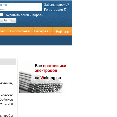
Забыли пароль?
Регистрация
[?]
Сохранить логин и пароль
део
Библиотека
Галерея
Рейтинг
ехника,
ласса:
бойтись
, а его
, чтобы