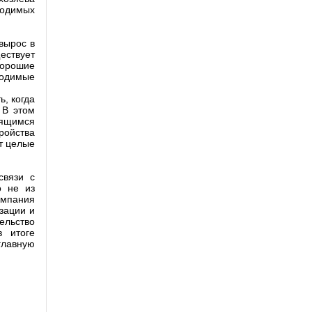
ходимых
вырос в
ествует
хорошие
ходимые
ь, когда
 В этом
тящимся
ройства
т целые
связи с
о не из
омпания
зации и
ельство
в итоге
главную