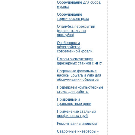
Оборудование для сбора
мусора
Оборудование
термического цеха
Опалубка перекрытий
(горизонтальная
опалубка)
Особенности
обустройства
современной кровли
Плюсы эксплуатации
фрезерных станков с ЧПУ
Погружные фекальные
насосы Lowara и Wilo для
обслуживания объектов
Подбираем компьютерные
столы для работы
Приводные и
транспортные цепи
Применение стальных
профильных труб
Ремонт ванны акрилом
Сварочные инверторы -