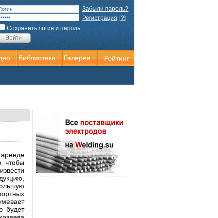
Забыли пароль?
Регистрация
[?]
Сохранить логин и пароль
део
Библиотека
Галерея
Рейтинг
 аренде
о чтобы
звести
дукцию,
большую
портных
умевает
о будет
хозяева