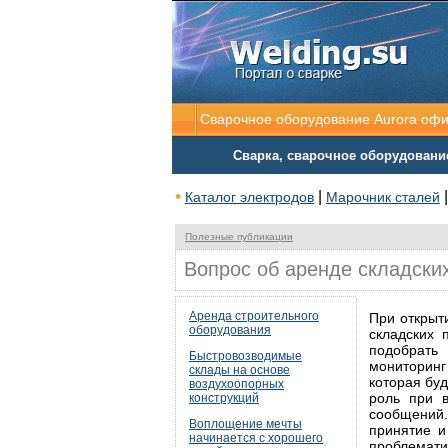
Сварочное оборудование Aurora оф
Сварка, сварочное оборудовани
•
|
Каталог электродов
Марочник сталей
Полезные публикации
Вопрос об аренде складски
Аренда строительного
При открыт
оборудования
складских 
подобрать
Быстровозводимые
мониторинг
склады на основе
которая бу
воздухоопорных
роль при 
конструкций
сообщений
Воплощение мечты
принятие и
начинается с хорошего
проблемати