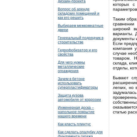
дизайн-проекта
которых с
параметров
Вопрос об аренде
складских помещений и
как его решить
Таким обра
сравнении
Выбираем межкомнатные
широкий в
двери
варианты. 
Генеральный подрядчик в
документы 
строительстве
Если предпр
компания у
Гидрофобизатор и его
случае нео
свойства
товаром. Н
Для чего нужны
склада, кл
металлические
отделы, ко
ограждения
Бывают сл
Зачем в бетоне
расширени
использовать
легких, но
суперпластификаторы
задумалась
Защита кузова
проверенн
автомобиля от коррозии
собственн
оказываетс
Инженерная доска –
статью рас
напольное покрытие
нашего времени
Как класть плинтус
Как сделать опалубку для
фундамента гаража