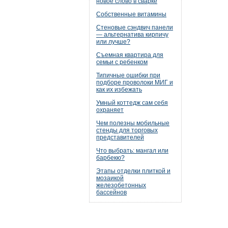
новое слово в сварке
Собственные витамины
Стеновые сэндвич панели
— альтернатива кирпичу
или лучше?
Съемная квартира для
семьи с ребенком
Типичные ошибки при
подборе проволоки МИГ и
как их избежать
Умный коттедж сам себя
охраняет
Чем полезны мобильные
стенды для торговых
представителей
Что выбрать: мангал или
барбекю?
Этапы отделки плиткой и
мозаикой
железобетонных
бассейнов