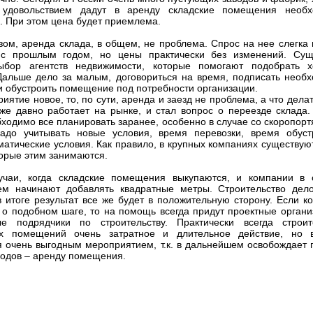
 удовольствием дадут в аренду складские помещения необ
. При этом цена будет приемлема.
зом, аренда склада, в общем, не проблема. Спрос на нее слегка 
 с прошлым годом, но цены практически без изменений. Сущ
ыбор агентств недвижимости, которые помогают подобрать 
Дальше дело за малым, договориться на время, подписать необ
и обустроить помещение под потребности организации.
иятие новое, то, по сути, аренда и заезд не проблема, а что делат
же давно работает на рынке, и стал вопрос о переезде склада.
бходимо все планировать заранее, особенно в случае со скоропор
адо учитывать новые условия, время перевозки, время обуст
иматические условия. Как правило, в крупных компаниях существую
торые этим занимаются.
учаи, когда складские помещения выкупаются, и компании в 
ем начинают добавлять квадратные метры. Строительство дел
 в итоге результат все же будет в положительную сторону. Если к
 о подобном шаге, то на помощь всегда придут проектные органи
ые подрядчики по строительству. Практически всегда строит
ых помещений очень затратное и длительное действие, но 
я очень выгодным мероприятием, т.к. в дальнейшем освобождает 
ходов – аренду помещения.