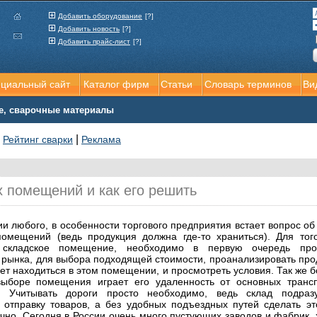
Добавить оборудование
[?]
Добавить новость
[?]
Добавить прайс-лист
[?]
ициальный сайт
Каталог фирм
Статьи
Словарь терминов
Ви
е, сварочные материалы
|
|
Рейтинг сварки
Реклама
х помещений и как его решить
ии любого, в особенности торгового предприятия встает вопрос об
помещений (ведь продукция должна где-то храниться). Для тог
 складское помещение, необходимо в первую очередь прои
 рынка, для выбора подходящей стоимости, проанализировать про
дет находиться в этом помещении, и просмотреть условия. Так же 
выборе помещения играет его удаленность от основных транс
. Учитывать дороги просто необходимо, ведь склад подраз
 отправку товаров, а без удобных подъездных путей сделать эт
чно. Сегодня в России очень много пустующих заводов и фабрик, 