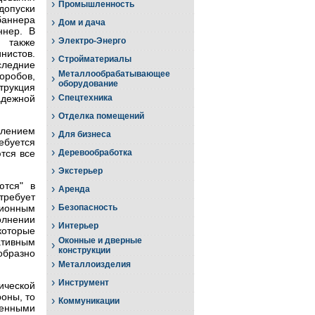
›
Промышленность
допуски
баннера
›
Дом и дача
ннер. В
›
Электро-Энерго
а также
нистов.
›
Стройматериалы
следние
Металлообрабатывающее
оробов,
›
оборудование
трукция
›
адежной
Спецтехника
›
Отделка помещений
влением
›
Для бизнеса
ебуется
›
тся все
Деревообработка
›
Экстерьер
ются" в
›
Аренда
требует
›
ионным
Безопасность
олнении
›
Интерьер
оторые
Оконные и дверные
ативным
›
конструкции
образно
›
Металлоизделия
›
Инструмент
ической
оны, то
›
Коммуникации
ленными