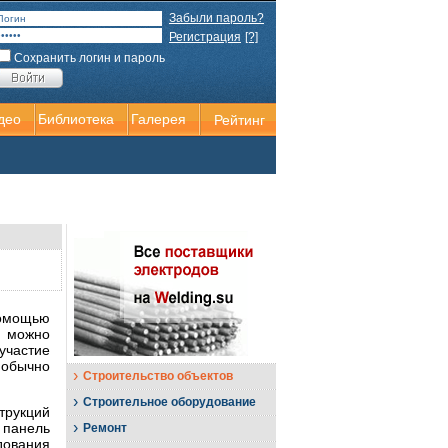
Забыли пароль?
Регистрация
[?]
Сохранить логин и пароль
део
Библиотека
Галерея
Рейтинг
омощью
 можно
участие
 обычно
›
Строительство объектов
›
Строительное оборудование
трукций
›
 панель
Ремонт
дования