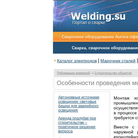
Сварочное оборудование Aurora оф
Сварка, сварочное оборудовани
•
|
Каталог электродов
Марочник сталей
Публикации компаний
Строительство объектов
Особенности проведения м
Автономные источники
Монтаж к
освещения: световые
промышлен
башни для аварийного
осуществля
освещения
в процессе
требуется с
Аренда опалубки при
строительстве –
Вместе с 
практичное решение
вопроса
наружной 
кронштейн