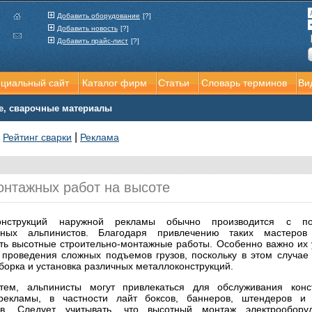
Добавить оборудование
[?]
Добавить новость
[?]
Добавить прайс-лист
[?]
ициальный сайт
Каталог фирм
Статьи
Словарь терминов
Ви
е, сварочные материалы
|
|
Рейтинг сварки
Реклама
онтажных работ на высоте
онструкций наружной рекламы обычно производится с п
ных альпинистов. Благодаря привлечению таких мастеров
ть высотные строительно-монтажные работы. Особенно важно их 
 проведения сложных подъемов грузов, поскольку в этом случае
борка и установка различных металлоконструкций.
тем, альпинисты могут привлекаться для обслуживания конс
рекламы, в частности лайт боксов, баннеров, штендеров и
ов. Следует учитывать, что высотный монтаж электрообору