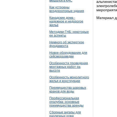
мешалок в КНС
альпинис
электроле
Как устроены
мероприяти
воздухоопорые здания
Материал д
Канадские дома -
надежное и недорогое
жилье
Методики ГНБ: некоторые
ее аспекты
Немного об экспертизе
фундамента
Новое оборудование для
сейсморазведки
Особенности проведения
монтажных работ на
высоте
Особенность монолитного
жилья и конструкции
Преимущества шаровых
кранов для воды
Профессиональная
опалубка: основные
преимущества аренды
Сборные ангары для
различных нужд