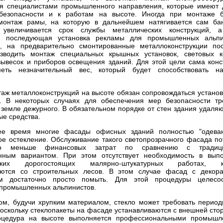
я специалистами промышленного направления, которые имеют 
обезопасности и к работам на высоте. Иногда при монтаже 
 монтаж рамы, на которую в дальнейшем натягивается сам ба
е увеличивается срок службы металлических конструкций, 
ся последующая установка рекламы для промышленных альпи
о, на предварительно смонтированные металлоконструкции по
изводить монтаж специальных крышных установок, световых к
вывесок и приборов освещения зданий. Для этой цели сама конс
еть незначительный вес, который будет способствовать н
аж металлоконструкций на высоте обязан сопровождаться устано
. В некоторых случаях для обеспечения мер безопасности тр
 земле дежурного. В обязательном порядке от стен здания удаляю
ые средства.
ее время многие фасады офисных зданий полностью "одева
ое остекление. Обслуживание такого светопрозрачного фасада по
ьно меньше финансовых затрат по сравнению с традиц
енным вариантом. При этом отсутствует необходимость в вып
еских дорогостоящих малярно-штукатурных работах, к
яются со строительных лесов. В этом случае фасад с декор
ем достаточно просто помыть. Для этой процедуры целесо
 промышленных альпинистов.
ом, будучи хрупким материалом, стекло может требовать период
поскольку стеклопакеты на фасаде устанавливаются с внешней стор
оцедура на высоте выполняется профессиональными промыш