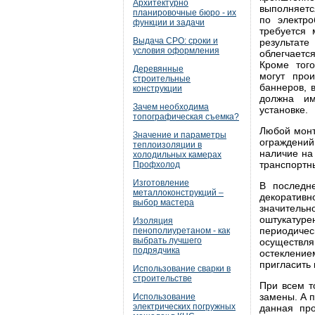
Архитектурно
выполняетс
планировочные бюро - их
по электр
функции и задачи
требуется
Выдача СРО: сроки и
результат
условия оформления
облегчает
Кроме тог
Деревянные
могут про
строительные
баннеров, 
конструкции
должна им
Зачем необходима
установке.
топографическая съемка?
Любой монт
Значение и параметры
ограждений
теплоизоляции в
наличие на
холодильных камерах
транспортн
Профхолод
Изготовление
В последн
металлоконструкций –
декоративн
выбор мастера
значител
оштукатур
Изоляция
периодич
пенополиуретаном - как
выбрать лучшего
осуществл
подрядчика
остеклени
пригласить
Использование сварки в
строительстве
При всем т
замены. А 
Использование
электрических погружных
данная пр