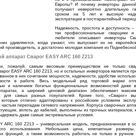
Европы? И почему инверторы данно
получают невероятно длительную г
сроком на 5 лет и высокую наде
эксплуатации в постгарантийный перио
Надежность, простота и доступность –
так профессиональные сварщики и 
любители описывают инверторы Сва
них удивляются, когда узнают, что выпускает их не европейс
ий производитель, а достаточно молодая компания из Поднебесной
й аппарат Сварог EASY ARC 160 Z213
и, пожалуй, самым весомым преимуществом не только свар
варог EASY ARC 160 Z213, но и остальных инверторов является пр
ванное в них сочетание мощности, надежности, удобстве использо
ивости в работе. Весь модельный ряд торговой марки отл
тью и наличием богатых функциональных возможностей даже 
ппаратах, а широкий ценовой диапазон обеспечивает макси
ть для самых разных покупателей. Кроме того, «Сварог» вы
 которые отлично адаптированы к российским условиям эксплу
к частым перепадам сетевого напряжения. Корпуса сварочных аппа
ктующие, вплоть до кабелей, выполнены из прочных материалов, 
ыдержать даже самые экстремальные условия.
Y ARC 160 Z213 – универсальная модель, предназначенная в о
ого использования. Небольшая цена, компактные размеры,
х функций, а также возможность работать не только в ручном