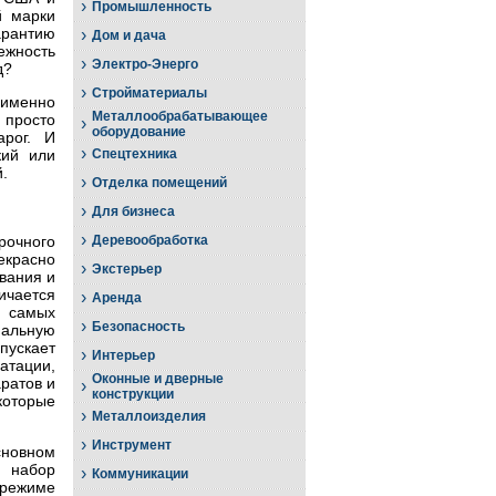
›
Промышленность
й марки
арантию
›
Дом и дача
жность
›
Электро-Энерго
д?
›
Стройматериалы
 именно
Металлообрабатывающее
просто
›
оборудование
рог. И
›
кий или
Спецтехника
.
›
Отделка помещений
›
Для бизнеса
›
очного
Деревообработка
екрасно
›
Экстерьер
вания и
ичается
›
Аренда
в самых
›
Безопасность
мальную
пускает
›
Интерьер
атации,
Оконные и дверные
ратов и
›
конструкции
которые
›
Металлоизделия
›
Инструмент
сновном
 набор
›
Коммуникации
 режиме