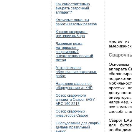
Как самостоятельно
выбрать сварочный
аппарат?
Ключевые моменты
работы газовых резаков
Костюм сварщика -
критерии выбора
многие из 
Лазерная резка
американск
материалов –
современный
Сварочны
высокотехнологичный
метод
Основным 
Материальное
аппарата С
обеспечение сварочных
сбалансиро
работ
неприхотл
мобильнос
Надежное сварочное
простых а
оборудование из КНР
доступнос
Обзор сварочного
инверторы,
аппарата Сварог EASY
например, 
ARC 160 Z213
все компле
способны в
Обзор сварочных
инверторов Сварог
Сварог EAS
Оборудование для сварки:
для бытов
делаем правильный
необходимы
выбор