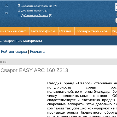
Добавить оборудование
[?]
Добавить новость
[?]
Добавить прайс-лист
[?]
ициальный сайт
Каталог фирм
Статьи
Словарь терминов
Ви
е, сварочные материалы
|
|
Рейтинг сварки
Реклама
резки
 Сварог EASY ARC 160 Z213
Сегодня бренд «Сварог» стабильно н
популярность среди росси
пользователей, во многом благодаря б
числу положительных отзывов. О
свидетельствует и статистика продаж.
сварочные аппараты этой довольно с
компании так успешно конкурируют не т
производителями бюджетного оборуд
но и с премиальными «монстрам» и