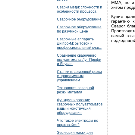
MMA, но и 
хитом прода
Сварка меди: сложности и
особенности процесса
Купив дан
Сварочное оборудование
гарантию к
Сварог, бл
Сварочное оборудование
Производит
по разумной цене
самый взыс
Сварочные аппараты
подходящий
Дніпро-М: бытовой и
профессиональный класс
Сравнение сварочного
полуавтомата Луч Профи
и Shyuan
Станки плазменной резки
с программным
управлением
Технология лазерной
резки металла
Функционирование
сварочных полуавтоматов:
виды и конструкция
оборудования
Что такое электроды по
нержавейке?
Эволюция маски для