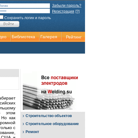
Забыли пароль?
Регистрация
[?]
Сохранить логин и пароль
део
Библиотека
Галерея
Рейтинг
абирает
йских
ольшому
б этом
›
Строительство объектов
 Но как
кромной
›
Строительное оборудование
олько с
›
Ремонт
ование,
з США и