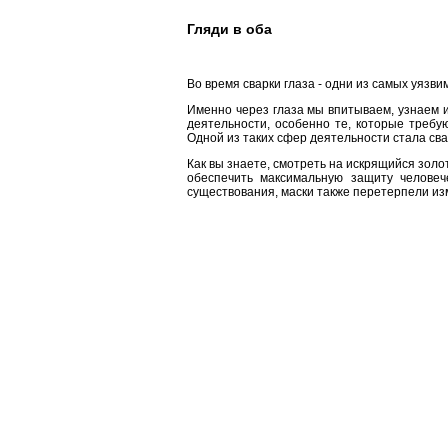
Гляди в оба
Во время сварки глаза - одни из самых уязви
Именно через глаза мы впитываем, узнаем 
деятельности, особенно те, которые треб
Одной из таких сфер деятельности стала сва
Как вы знаете, смотреть на искрящийся золо
обеспечить максимальную защиту человеч
существования, маски также перетерпели из