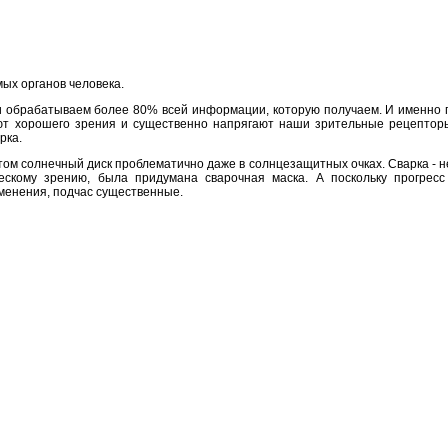
мых органов человека.
и обрабатываем более 80% всей информации, которую получаем. И именно п
уют хорошего зрения и существенно напрягают наши зрительные рецептор
рка.
том солнечный диск проблематично даже в солнцезащитных очках. Сварка - не
ескому зрению, была придумана сварочная маска. А поскольку прогресс
менения, подчас существенные.