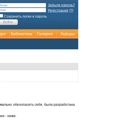
Забыли пароль?
Регистрация
[?]
Сохранить логин и пароль
део
Библиотека
Галерея
Рейтинг
симально обезопасить себя, была разработана
их - ниже.