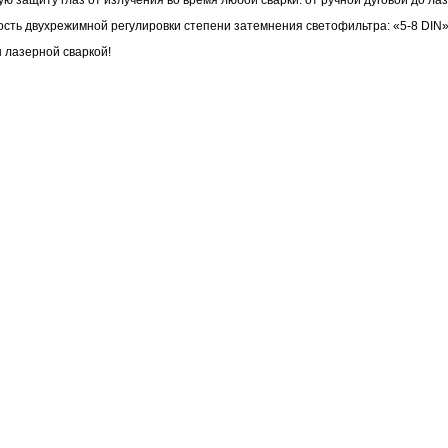
 защиту глаз от излучения во время любой сварки: от ручной дуговой до ла
ь двухрежимной регулировки степени затемнения светофильтра: «5-8 DIN» 
 лазерной сваркой!