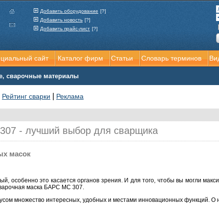
Добавить оборудование
[?]
Добавить новость
[?]
Добавить прайс-лист
[?]
ициальный сайт
Каталог фирм
Статьи
Словарь терминов
Ви
е, сварочные материалы
|
|
Рейтинг сварки
Реклама
307 - лучший выбор для сварщика
ых масок
ый, особенно это касается органов зрения. И для того, чтобы вы могли мак
варочная маска БАРС МС 307.
усом множество интересных, удобных и местами инновационных функций. О н